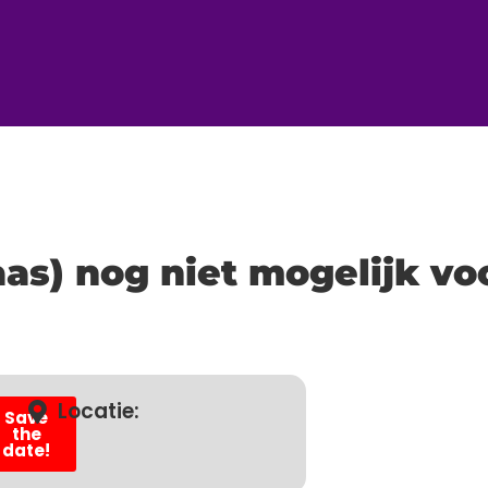
laas) nog niet mogelijk vo
Locatie:
Save
:
the
date!