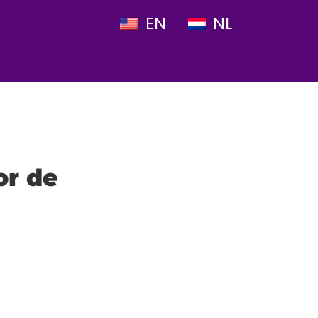
EN
NL
or de