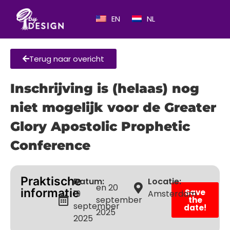
EN
NL
Terug naar overicht
Inschrijving is (helaas) nog
niet mogelijk voor de Greater
Glory Apostolic Prophetic
Conference
Praktische
Datum:
Locatie:
en 20
informatie
Save
19
Amsterdam
september
the
september
date!
2025
2025