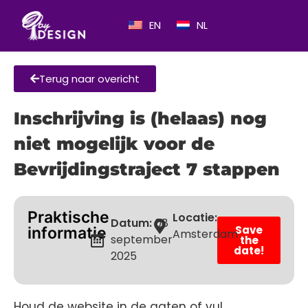
EN
NL
Terug naar overicht
Inschrijving is (helaas) nog
niet mogelijk voor de
Bevrijdingstraject 7 stappen
Praktische
Locatie:
Datum:
08
Save
informatie
Amsterdam
september
the
date!
2025
Houd de website in de gaten of vul