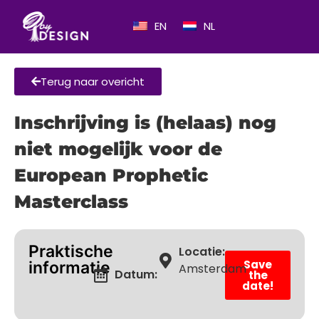
EN
NL
Terug naar overicht
Inschrijving is (helaas) nog
niet mogelijk voor de
European Prophetic
Masterclass
Praktische
Locatie:
Save
informatie
Amsterdam
Datum:
the
date!