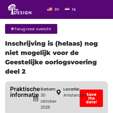
EN
NL
Terug naar overicht
Inschrijving is (helaas) nog
niet mogelijk voor de
Geestelijke oorlogsvoering
deel 2
Praktische
Datum:
Locatie:
informatie
Save
30
Amsterdam
the
oktober
date!
2026