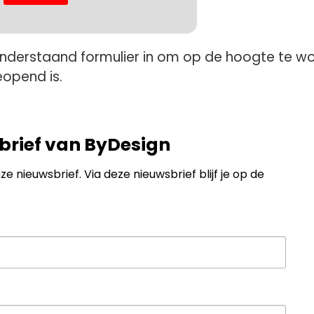
esign
dres
onderstaand formulier in om op de hoogte te w
eopend is.
am
wsbrief van ByDesign
naam
e nieuwsbrief. Via deze nieuwsbrief blijf je op de 
ng van dit formulier stemt u erin toe marketing emails te krijgen van: By Design - Dominion Fa
at 30, , Amsterdam-Duivendrecht, 1114 AK, NL, http://www.by-design.eu. U kunt uw toeste
vangen altijd intrekken via de SafeUnsubscribe®-link onder aan elke e-maill.
E-mails worden 
t Contact.
Inschrijven