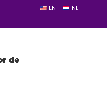
EN
NL
or de
an