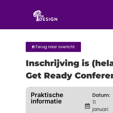
Terug naar overicht
Inschrijving is (he
Get Ready Confere
Praktische
Datum:
informatie
Schr
11
januari