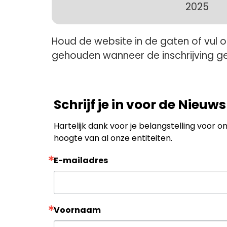
By D
2025
E-maila
Houd de website in de gaten of vul 
gehouden wanneer de inschrijving g
Voorna
Schrijf je in voor de Nieu
Achter
Hartelijk dank voor je belangstelling voor onz
hoogte van al onze entiteiten.
E-mailadres
Door verzendi
Ellermanstra
mails te ont
door Constan
Voornaam