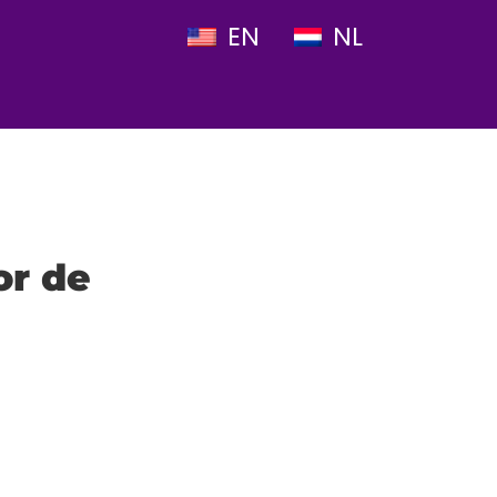
EN
NL
or de