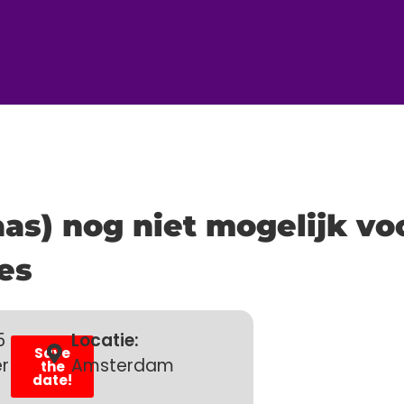
laas) nog niet mogelijk vo
es
5
Locatie:
Save
r
Amsterdam
the
date!