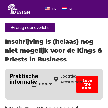
EN
NL
Terug naar overicht
Inschrijving is (helaas) nog
niet mogelijk voor de Kings &
Priests in Business
Praktische
Locatie:
Save
informatie
Amsterdam
Datum:
the
date!
Houd de website in de gaten of vul