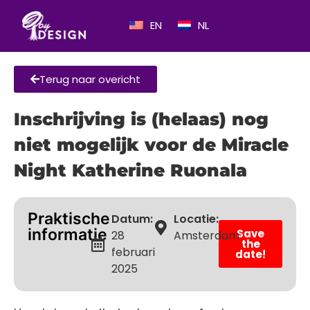
EN
NL
Terug naar overicht
Inschrijving is (helaas) nog
niet mogelijk voor de Miracle
Night Katherine Ruonala
Praktische
Datum:
Locatie:
informatie
Save
28
Amsterdam
the
februari
date!
2025