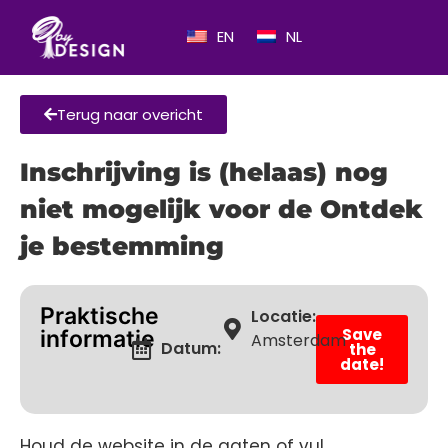
EN
NL
Terug naar overicht
Inschrijving is (helaas) nog
niet mogelijk voor de Ontdek
je bestemming
Praktische
Locatie:
Save
informatie
Amsterdam
Datum:
the
date!
Houd de website in de gaten of vul