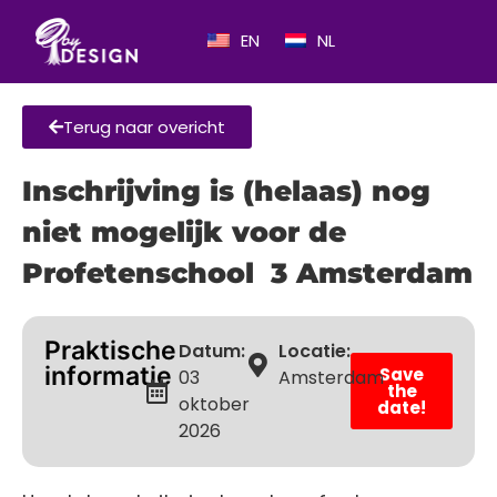
EN
NL
Terug naar overicht
Inschrijving is (helaas) nog
niet mogelijk voor de
Profetenschool 3 Amsterdam
Praktische
Datum:
Locatie:
informatie
Save
03
Amsterdam
the
oktober
date!
2026