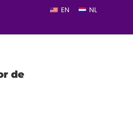
EN
NL
or de