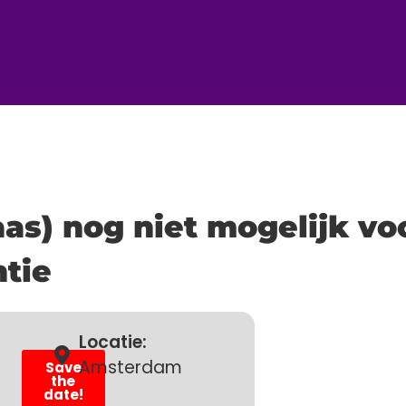
laas) nog niet mogelijk vo
tie
Locatie:
Amsterdam
Save
the
date!