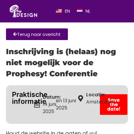
EN
NL
Terug naar overicht
Inschrijving is (helaas) nog
niet mogelijk voor de
Prophesy! Conferentie
Praktische
Locatie:
Datum:
Save
informatie
en 13 juni
Amsterdam
14 juni
the
2025
date!
2025
Houd de website in de gaten of vul