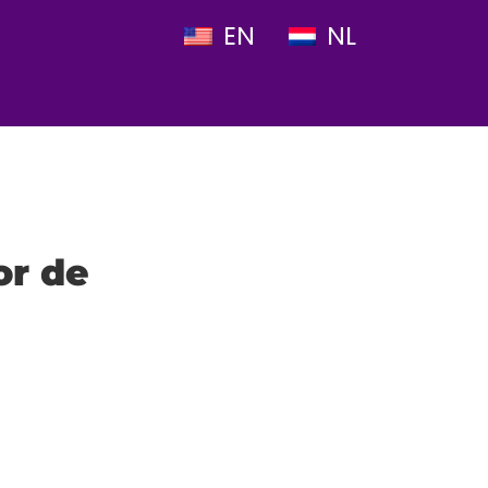
EN
NL
or de